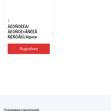
2
ÀÊÓÑÒÈÊÀ/
ÀÊÓÑÒÈ×ÅÑÊÈÅ
ÑÈÑÒÅÌÛ/Alpine
Подробнее
Поддержка покупателей