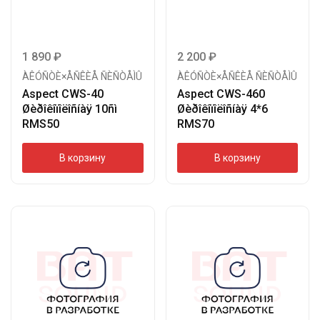
1 890
₽
2 200
₽
ÀÊÓÑÒÈ×ÅÑÊÈÅ ÑÈÑÒÅÌÛ
ÀÊÓÑÒÈ×ÅÑÊÈÅ ÑÈÑÒÅÌÛ
Aspect CWS-40
Aspect CWS-460
Øèðîêîïîëîñíàÿ 10ñì
Øèðîêîïîëîñíàÿ 4*6
RMS50
RMS70
В корзину
В корзину