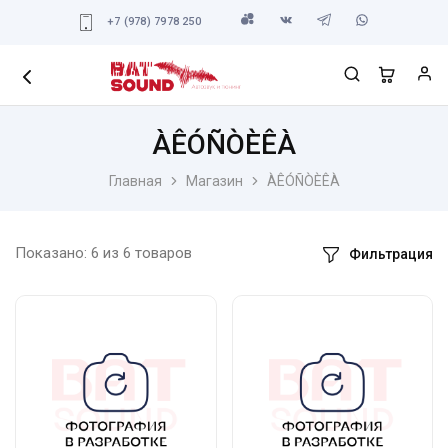
+7 (978) 7978 250
ÀÊÓÑÒÈÊÀ
Главная
Магазин
ÀÊÓÑÒÈÊÀ
Показано:
6
из
6
товаров
Фильтрация