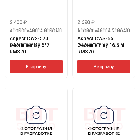
2 400
₽
2 690
₽
ÀÊÓÑÒÈ×ÅÑÊÈÅ ÑÈÑÒÅÌÛ
ÀÊÓÑÒÈ×ÅÑÊÈÅ ÑÈÑÒÅÌÛ
Aspect CWS-570
Aspect CWS-65
Øèðîêîïîëîñíàÿ 5*7
Øèðîêîïîëîñíàÿ 16.5 ñì
RMS70
RMS70
В корзину
В корзину