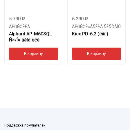
5 790
₽
6 290
₽
ÀÊÓÑÒÈÊÀ
ÀÊÓÑÒÈ×ÅÑÊÈÅ ÑÈÑÒÅÌÛ
Alphard AP-M60SQL
Kicx PD-6,2 (êîìï.)
Ñ×/Í× äèíàìèêè
В корзину
В корзину
Поддержка покупателей