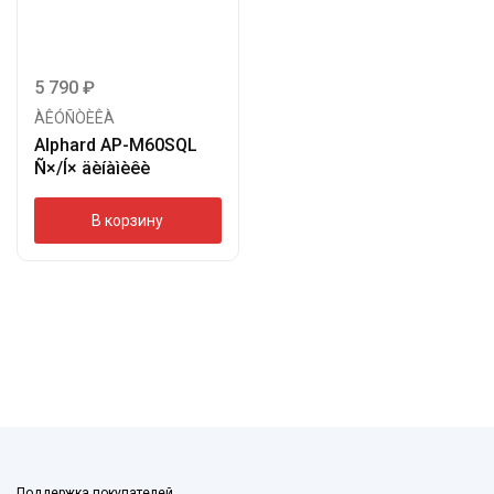
5 790
₽
ÀÊÓÑÒÈÊÀ
Alphard AP-M60SQL
Ñ×/Í× äèíàìèêè
В корзину
Поддержка покупателей