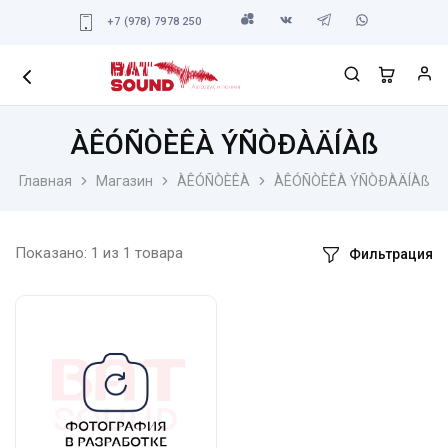
+7 (978) 7978 250
ÀÊÓÑÒÈÊÀ ÝÑÒÐÀÄÍÀß
Главная
Магазин
ÀÊÓÑÒÈÊÀ
ÀÊÓÑÒÈÊÀ ÝÑÒÐÀÄÍÀß
Показано:
1
из
1
товара
Фильтрация