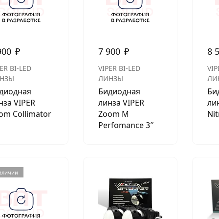
900
₽
7 900
₽
8 
ER BI-LED
VIPER BI-LED
VIP
НЗЫ
ЛИНЗЫ
ЛИ
диодная
Бидиодная
Би
нза VIPER
линза VIPER
ли
om Collimator
Zoom M
Nit
Perfomance 3″
наличии