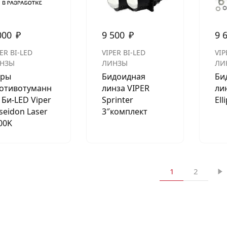
000
₽
9 500
₽
9 
ER BI-LED
VIPER BI-LED
VIP
НЗЫ
ЛИНЗЫ
ЛИ
ры
Бидоидная
Би
отивотуманн
линза VIPER
ли
 Би-LED Viper
Sprinter
Ell
seidon Laser
3″комплект
00K
1
2