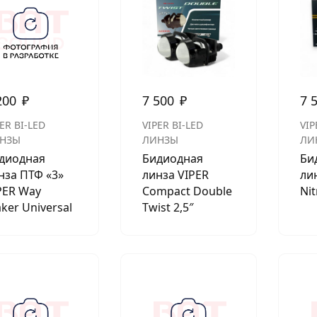
200
₽
7 500
₽
7 
ER BI-LED
VIPER BI-LED
VIP
НЗЫ
ЛИНЗЫ
ЛИ
диодная
Бидиодная
Би
нза ПТФ «3»
линза VIPER
ли
PER Way
Compact Double
Nit
ker Universal
Twist 2,5″