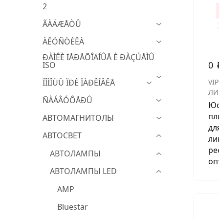
2
МУЗЫКАЛЬНЫЕ 
ÃÀÄÆÅÒÛ
АВТОУСИЛИТЕЛ
ÀÊÓÑÒÈÊÀ
САБВУФЕРЫ
ÐÀÌÊÈ ÏÅÐÅÕÎÄÍÛÅ È ÐÀÇÚÅÌÛ
0
ISO
ШУМОИЗОЛЯЦИ
ÏÎÌÎÙÜ ÏÐÈ ÏÀÐÊÎÂÊÅ
VIP
КОВРИКИ и ХИМ
ЛИ
ÑÀÁÂÓÔÅÐÛ
Юс
пл
АВТОМАГНИТОЛЫ
дл
АВТОСВЕТ
ли
ре
АВТОЛАМПЫ
оп
АВТОЛАМПЫ LED
AMP
Bluestar