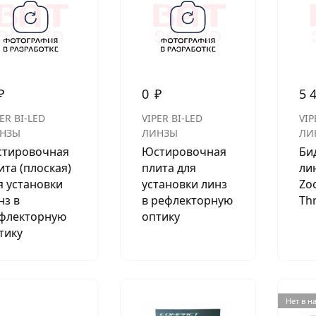
АКСЕССУАРЫ
И
₽
0
₽
5 
Я
ER BI-LED
VIPER BI-LED
VIP
ИЯ
НЗЫ
ЛИНЗЫ
ЛИ
тировочная
Юстировочная
Би
ита (плоская)
плита для
ли
я установки
установки линз
Zo
нз в
в рефлекторную
Thr
флекторную
оптику
тику
Нет в н