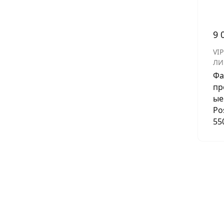
9 
VIP
ЛИ
Фа
пр
ые
Po
55