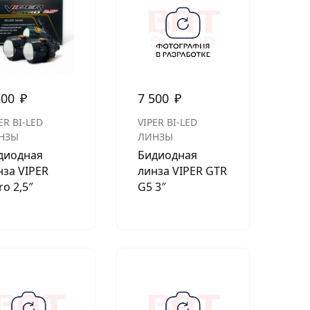
500
₽
7 500
₽
ER BI-LED
VIPER BI-LED
НЗЫ
ЛИНЗЫ
диодная
Бидиодная
нза VIPER
линза VIPER GTR
ro 2,5″
G5 3″