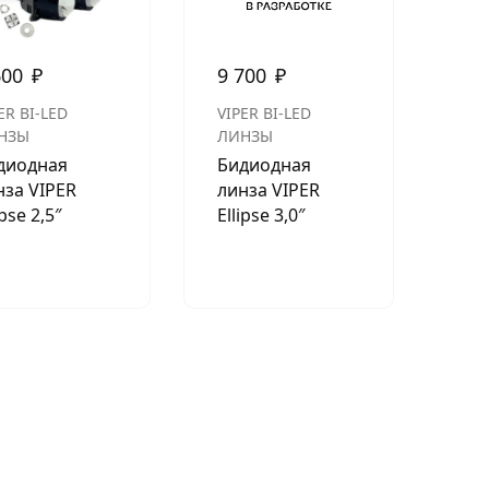
600
₽
9 700
₽
ER BI-LED
VIPER BI-LED
НЗЫ
ЛИНЗЫ
диодная
Бидиодная
нза VIPER
линза VIPER
ipse 2,5″
Ellipse 3,0″