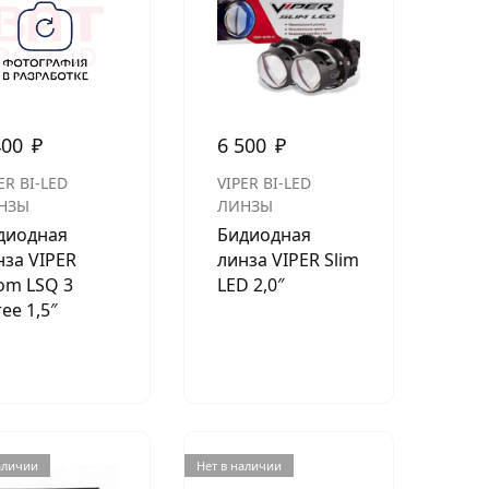
400
₽
6 500
₽
ER BI-LED
VIPER BI-LED
НЗЫ
ЛИНЗЫ
диодная
Бидиодная
нза VIPER
линза VIPER Slim
om LSQ 3
LED 2,0″
ee 1,5″
аличии
Нет в наличии