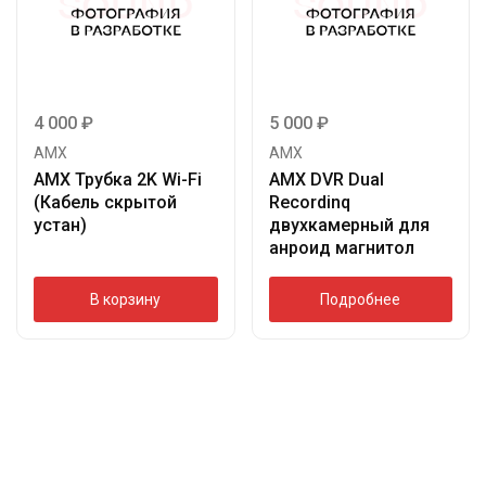
4 000
₽
5 000
₽
AMX
AMX
AMX Трубка 2K Wi-Fi
AMX DVR Dual
(Кабель скрытой
Recordinq
устан)
двухкамерный для
анроид магнитол
В корзину
Подробнее