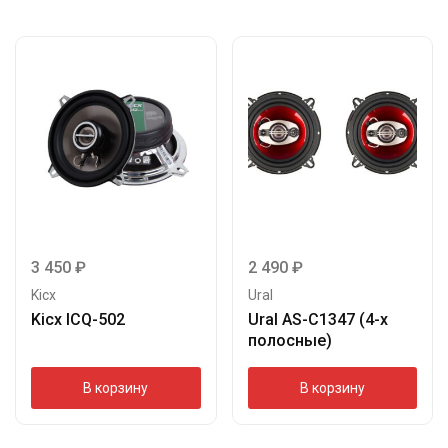
3 450
₽
2 490
₽
Kicx
Ural
Kicx ICQ-502
Ural AS-C1347 (4-х
полосные)
В корзину
В корзину