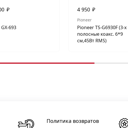
00
₽
4 950
₽
Pioneer
x GX-693
Pioneer TS-G6930F (3-х
полосные коакс. 6*9
см,45Вт RMS)
Политика возвратов