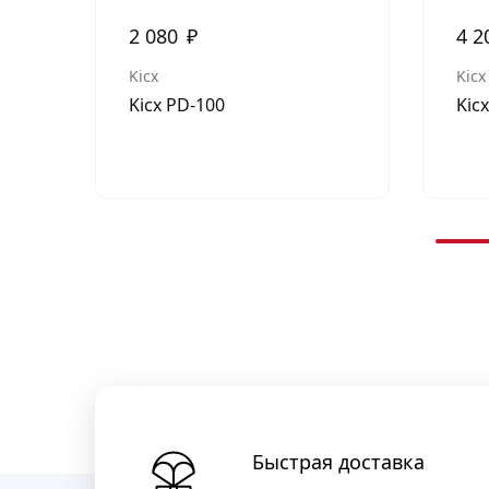
2 080
₽
4 2
Kicx
Kicx
Kicx PD-100
Kic
Быстрая доставка