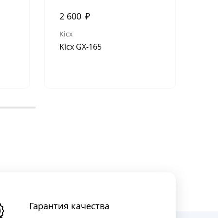
2 600
₽
2 
Kicx
Fan
Kicx GX-165
Ph
Гарантия качества