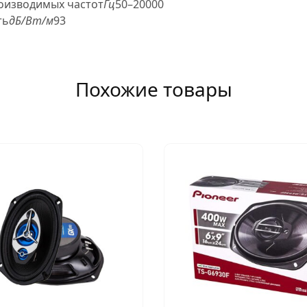
оизводимых частот
Гц
50–20000
ть
дБ/Вт/м
93
Похожие товары