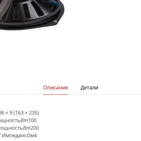
АКСЕССУАРЫ
И
Я
ИЯ
Описание
Детали
)
6 × 9 (163 × 235)
ощность
Вт
100
мощность
Вт
200
/ Импеданс
Ом
4