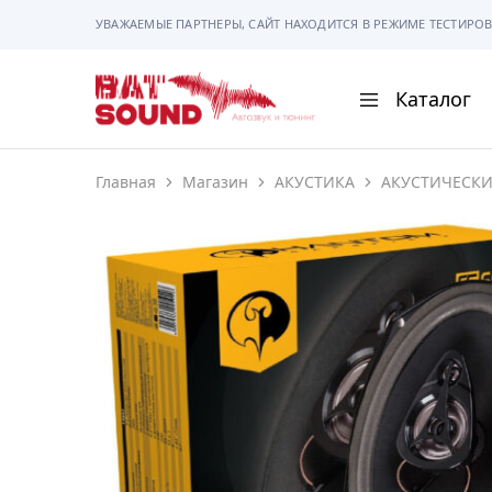
УВАЖАЕМЫЕ ПАРТНЕРЫ, САЙТ НАХОДИТСЯ В РЕЖИМЕ ТЕСТИРОВ
Каталог
BAT
Sound
Главная
Магазин
АКУСТИКА
АКУСТИЧЕСК
АВТОМАГНИТОЛ
АВТОСВЕТ
АКУСТИКА
РАМКИ И РАЗЪЕ
ГАДЖЕТЫ
СИГНАЛИЗАЦИИ
ПОМОЩЬ ПРИ П