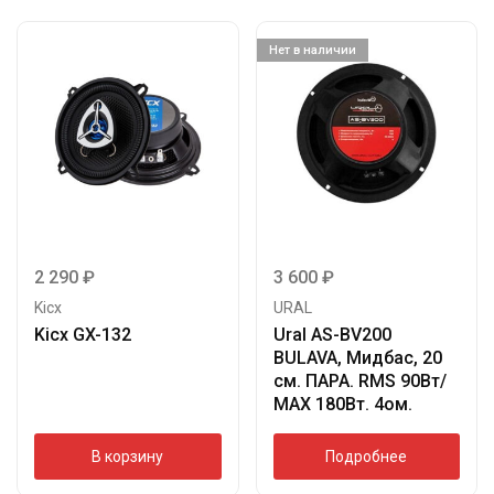
Нет в наличии
2 290
₽
3 600
₽
Kicx
URAL
Kicx GX-132
Ural AS-BV200
BULAVA, Мидбас, 20
см. ПАРА. RMS 90Вт/
МАХ 180Вт. 4ом.
В корзину
Подробнее