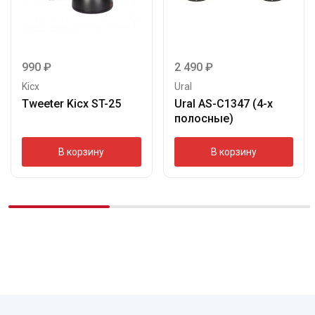
990
₽
2 490
₽
Kicx
Ural
Tweeter Kicx ST-25
Ural AS-C1347 (4-х
полосные)
В корзину
В корзину