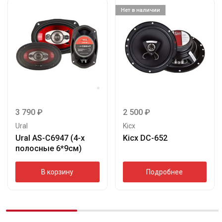
Нет в наличии
3 790
₽
2 500
₽
Ural
Kicx
Ural AS-C6947 (4-х
Kicx DC-652
полосные 6*9см)
В корзину
Подробнее