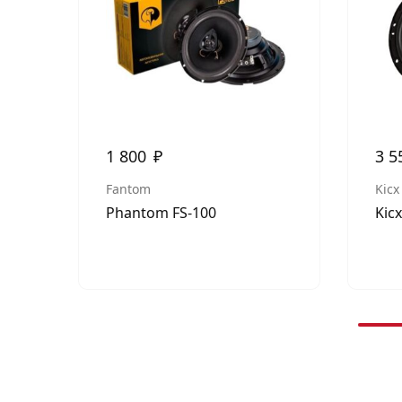
1 800
₽
3 5
Fantom
Kicx
Phantom FS-100
Kic