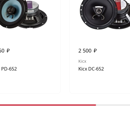
50
₽
2 500
₽
Kicx
x PD-652
Kicx DC-652