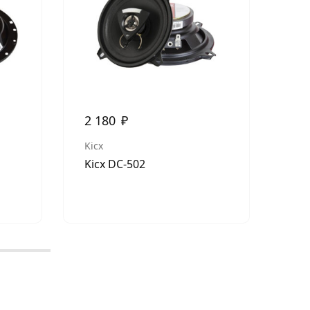
2 180
₽
3 
Kicx
UR
Kicx DC-502
Ura
Мид
90В