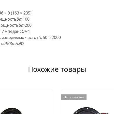
)
6 × 9 (163 × 235)
ощность
Вт
100
мощность
Вт
200
/ Импеданс
Ом
4
оизводимых частот
Гц
50–22000
ть
дБ/Вт/м
92
Похожие товары
Нет в наличии