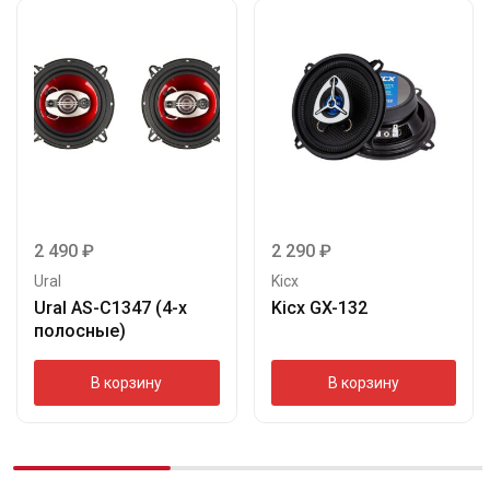
2 490
₽
2 290
₽
Ural
Kicx
Ural AS-C1347 (4-х
Kicx GX-132
полосные)
В корзину
В корзину