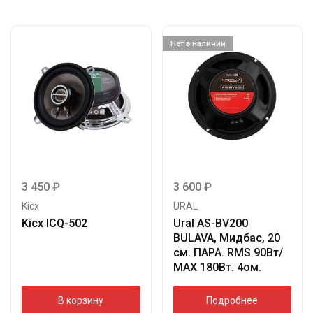
Нет в наличии
3 450
₽
3 600
₽
Kicx
URAL
Kicx ICQ-502
Ural AS-BV200
BULAVA, Мидбас, 20
см. ПАРА. RMS 90Вт/
МАХ 180Вт. 4ом.
В корзину
Подробнее