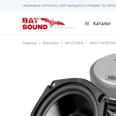
УВАЖАЕМЫЕ ПАРТНЕРЫ, САЙТ НАХОДИТСЯ В РЕЖИМЕ ТЕСТИРОВ
Каталог
BAT
Sound
Главная
Магазин
АКУСТИКА
АКУСТИЧЕСК
АВТОМАГНИТОЛ
АВТОСВЕТ
АКУСТИКА
РАМКИ И РАЗЪЕ
ГАДЖЕТЫ
СИГНАЛИЗАЦИИ
ПОМОЩЬ ПРИ П