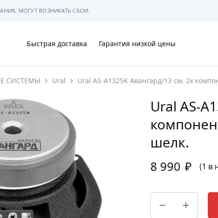
АНИЯ, МОГУТ ВОЗНИКАТЬ СБОИ.
Быстрая доставка
Гарантия низкой цены
ИЕ СИСТЕМЫ
Ural
Ural AS-A1325K Авангард/13 см. 2х компо
Ы
Ural AS-A
компонент
шелк.
МЫ
8 990
₽
(1 в
АРКОВКЕ