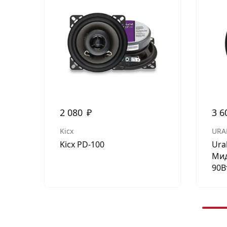
2 080
₽
3 6
Kicx
URA
Kicx PD-100
Ura
Мид
90В