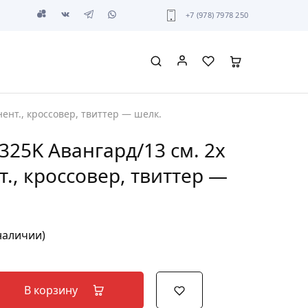
+7 (978) 7978 250
нент., кроссовер, твиттер — шелк.
1325K Авангард/13 см. 2х
., кроссовер, твиттер —
 наличии)
В корзину