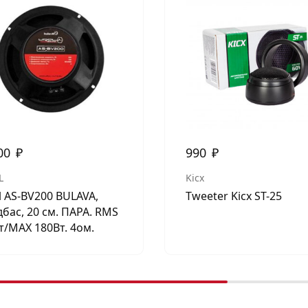
00
₽
990
₽
L
Kicx
l AS-BV200 BULAVA,
Tweeter Kicx ST-25
бас, 20 см. ПАРА. RMS
т/МАХ 180Вт. 4ом.