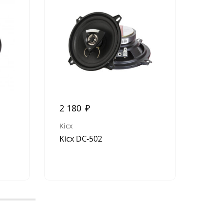
2 180
₽
95
Kicx
Kic
Kicx DC-502
Twe