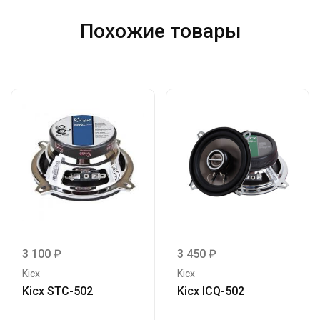
Похожие товары
3 100
₽
3 450
₽
Kicx
Kicx
Kicx STC-502
Kicx ICQ-502