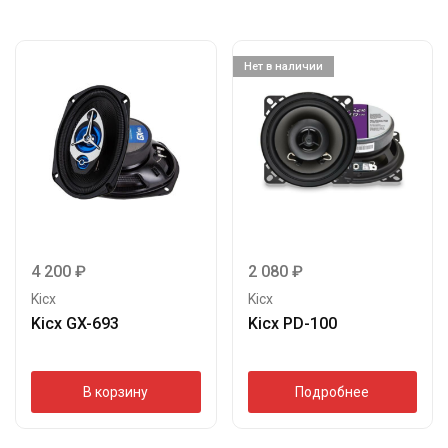
Нет в наличии
4 200
₽
2 080
₽
Kicx
Kicx
Kicx GX-693
Kicx PD-100
В корзину
Подробнее