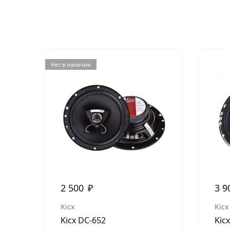
Нет в наличии
2 500
₽
3 9
Kicx
Kicx
Kicx DC-652
Kic