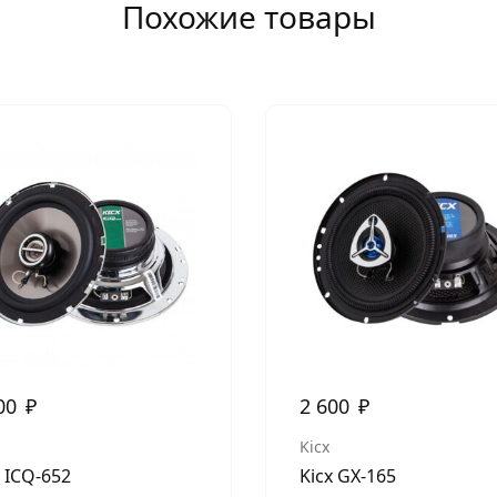
Похожие товары
00
₽
2 600
₽
Kicx
x ICQ-652
Kicx GX-165