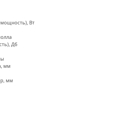
мощность), Вт
молла
сть), Дб
ры
, мм
р, мм