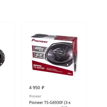
4 950
₽
4 
Pioneer
Kic
Pioneer TS-G6930F (3-х
Kic