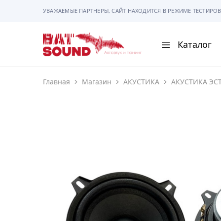
УВАЖАЕМЫЕ ПАРТНЕРЫ, САЙТ НАХОДИТСЯ В РЕЖИМЕ ТЕСТИРОВ
Каталог
BAT
Sound
Главная
Магазин
АКУСТИКА
АКУСТИКА ЭС
АВТОМАГНИТОЛ
АВТОСВЕТ
АКУСТИКА
РАМКИ И РАЗЪЕ
ГАДЖЕТЫ
СИГНАЛИЗАЦИИ
ПОМОЩЬ ПРИ П