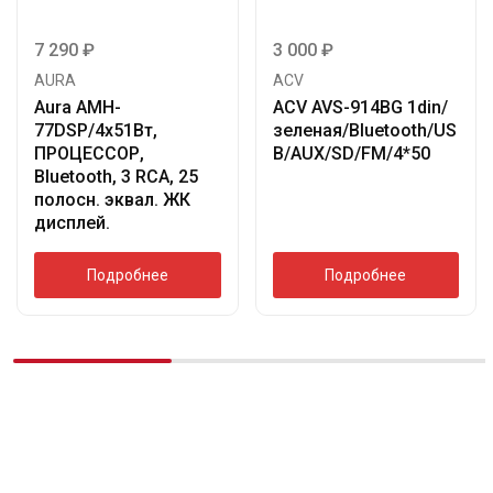
7 290
₽
3 000
₽
AURA
ACV
Aura AMH-
ACV AVS-914BG 1din/
77DSP/4х51Вт,
зеленая/Bluetooth/US
ПРОЦЕССОР,
B/AUX/SD/FM/4*50
Bluetooth, 3 RCA, 25
полосн. эквал. ЖК
дисплей.
Подробнее
Подробнее