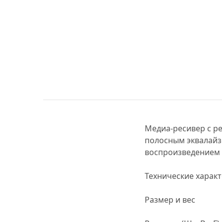
МУЗЫКАЛЬНЫЕ 
АВТОУСИЛИТЕЛ
САБВУФЕРЫ
ШУМОИЗОЛЯЦИ
КОВРИКИ и ХИМ
Медиа-ресивер с р
полосным эквалайз
воспроизведением м
Технические характ
Размер и вес