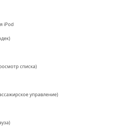
я iPod
одек)
росмотр списка)
ассажирское управление)
ауза)