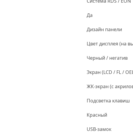
Система RDS / EON
Да
Дизайн панели
Цвет дисплея (на в
Черный / негатив
Экран (LCD / FL / OEL
ЖК-экран (с акрил
Подсветка клавиш
Красный
USB-замок