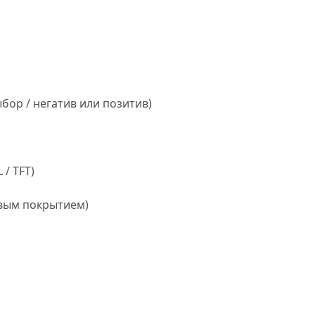
ыбор / негатив или позитив)
 / TFT)
овым покрытием)