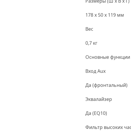
Размеры (Ш x В x Г)
178 x 50 x 119 мм
Вес
0,7 кг
Основные функции
Вход Aux
Да (фронтальный)
Эквалайзер
Да (EQ10)
Фильтр высоких ча