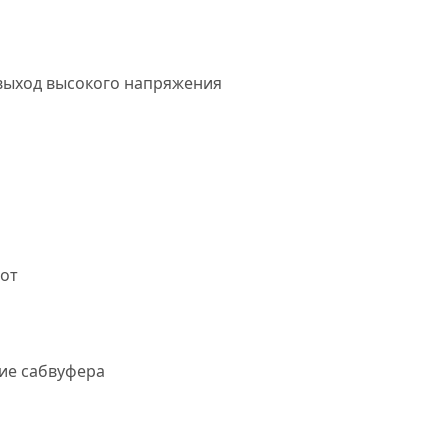
выход высокого напряжения
тот
ие сабвуфера