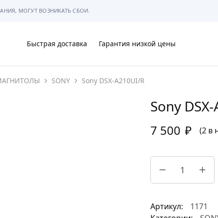
АНИЯ, МОГУТ ВОЗНИКАТЬ СБОИ.
Быстрая доставка
Гарантия низкой цены
МАГНИТОЛЫ
SONY
Sony DSX-A210UI/R
Ы
Sony DSX-
7 500
₽
(2 в
МЫ
Артикул:
1171
АРКОВКЕ