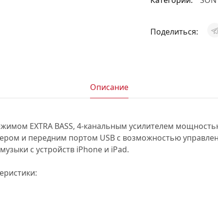
Категории:
SON
АКСЕССУАРЫ
И
Поделиться:
Я
Описание
ИЯ
ежимом EXTRA BASS, 4-канальным усилителем мощностью 
ером и передним портом USB с возможностью управле
узыки с устройств iPhone и iPad.
еристики: