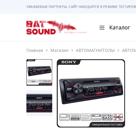
УВАЖАЕМЫЕ ПАРТНЕРЫ, САЙТ НАХОДИТСЯ В РЕЖИМЕ ТЕСТИРОВ
Каталог
BAT
Sound
Главная
Магазин
АВТОМАГНИТОЛЫ
АВТО
АВТОМАГНИТОЛ
АВТОСВЕТ
АКУСТИКА
РАМКИ И РАЗЪЕ
ГАДЖЕТЫ
СИГНАЛИЗАЦИИ
ПОМОЩЬ ПРИ П