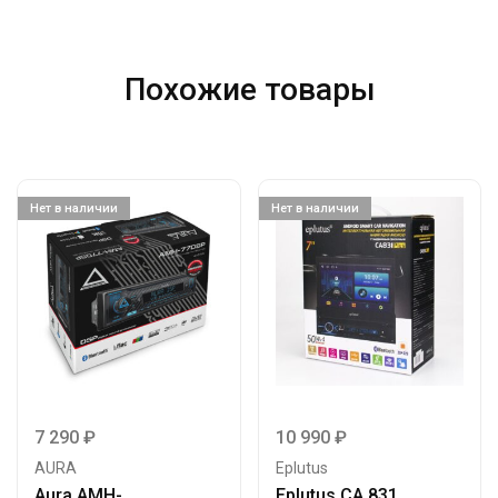
Похожие товары
Нет в наличии
Нет в наличии
7 290
₽
10 990
₽
AURA
Eplutus
Aura AMH-
Eplutus CA 831