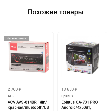
Похожие товары
Нет в наличии
2 700
₽
13 650
₽
ACV
Eplutus
ACV AVS-814BR 1din/
Eplutus CA-731 PRO
красная/Bluetooth/US
Android/4х50Вт,