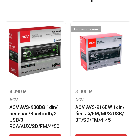
Нет в наличии
4 090
₽
3 000
₽
ACV
ACV
ACV AVS-930BG 1din/
ACV AVS-916BW 1din/
зеленая/Bluetooth/2
белый/FM/MP3/USB/
USB/3
BT/SD/FM/4*45
RCA/AUX/SD/FM/4*50