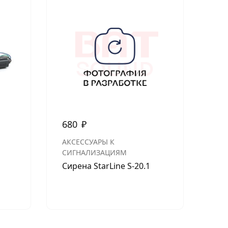
680
₽
37
АКСЕССУАРЫ К
АКС
СИГНАЛИЗАЦИЯМ
СИ
Сирена StarLine S-20.1
SL
пр
зам