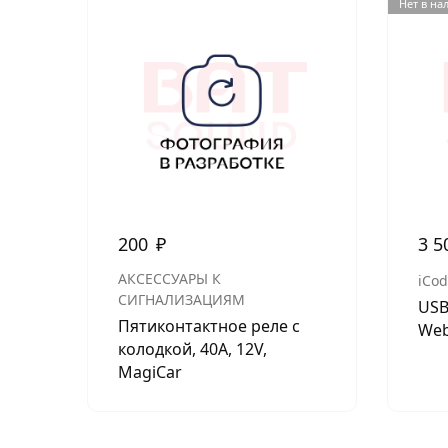
Нет в на
200
₽
3 5
АКСЕССУАРЫ К
iCo
СИГНАЛИЗАЦИЯМ
USB
Пятиконтактное реле с
Web
колодкой, 40А, 12V,
MagiCar