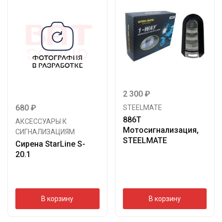
2 300
₽
680
₽
STEELMATE
886T
АКСЕССУАРЫ К
Мотосигнализация,
СИГНАЛИЗАЦИЯМ
STEELMATE
Сирена StarLine S-
20.1
В корзину
В корзину