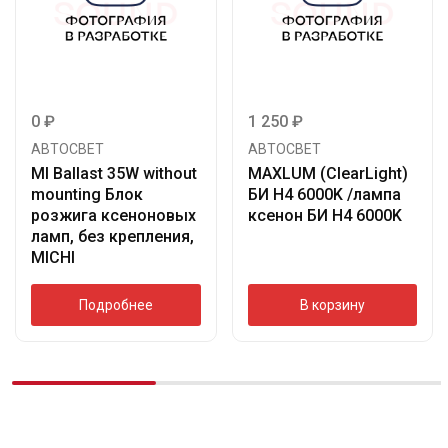
0
₽
1 250
₽
АВТОСВЕТ
АВТОСВЕТ
MI Ballast 35W without
MAXLUM (ClearLight)
mounting Блок
БИ H4 6000K /лампа
розжига ксеноновых
ксенон БИ H4 6000K
ламп, без крепления,
MICHI
Подробнее
В корзину