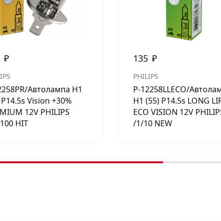
0
₽
135
₽
IPS
PHILIPS
2258PR/Автолампа H1
P-12258LLECO/Автола
) P14.5s Vision +30%
H1 (55) P14.5s LONG LI
MIUM 12V PHILIPS
ECO VISION 12V PHILIP
/100 HIT
/1/10 NEW