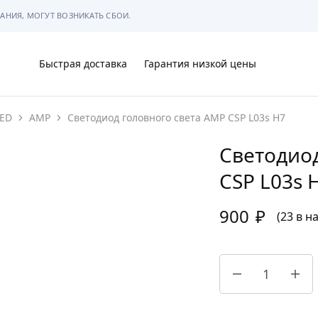
АНИЯ, МОГУТ ВОЗНИКАТЬ СБОИ.
Быстрая доставка
Гарантия низкой цены
ED
AMP
Светодиод головного света AMP CSP L03s H7
Ы
Светодиод
CSP L03s 
900
₽
МЫ
(23 в н
АРКОВКЕ