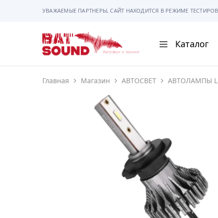
УВАЖАЕМЫЕ ПАРТНЕРЫ, САЙТ НАХОДИТСЯ В РЕЖИМЕ ТЕСТИРОВ
Каталог
BAT
Sound
Главная
Магазин
АВТОСВЕТ
АВТОЛАМПЫ L
АВТОМАГНИТОЛ
АВТОСВЕТ
АКУСТИКА
РАМКИ И РАЗЪЕ
ГАДЖЕТЫ
СИГНАЛИЗАЦИИ
ПОМОЩЬ ПРИ П