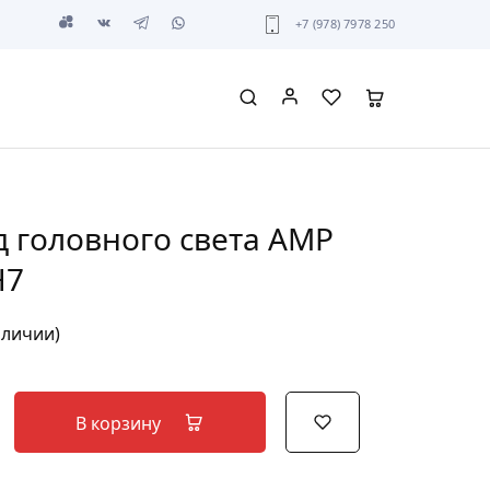
+7 (978) 7978 250
 головного света AMP
H7
аличии)
В корзину