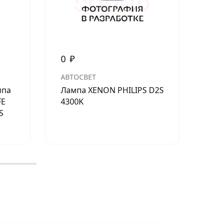
0
₽
0
АВТОСВЕТ
АВ
мпа
Лампа XENON PHILIPS D2S
MAX
FE
4300K
430
S
43