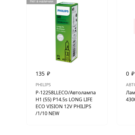
Нет в наличии
135
₽
0
₽
PHILIPS
АВТ
P-12258LLECO/Автолампа
Лам
H1 (55) P14.5s LONG LIFE
430
ECO VISION 12V PHILIPS
/1/10 NEW