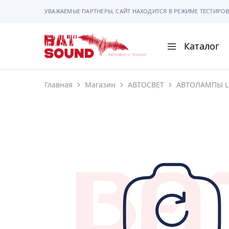
УВАЖАЕМЫЕ ПАРТНЕРЫ, САЙТ НАХОДИТСЯ В РЕЖИМЕ ТЕСТИРОВ
Каталог
BAT
Sound
Главная
Магазин
АВТОСВЕТ
АВТОЛАМПЫ L
АВТОМАГНИТОЛ
АВТОСВЕТ
АКУСТИКА
РАМКИ И РАЗЪЕ
ГАДЖЕТЫ
СИГНАЛИЗАЦИИ
ПОМОЩЬ ПРИ П