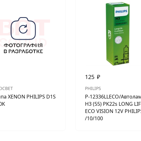
125
₽
ОСВЕТ
PHILIPS
па XENON PHILIPS D1S
P-12336LLECO/Автола
0K
H3 (55) PK22s LONG LIF
ECO VISION 12V PHILIP
/10/100