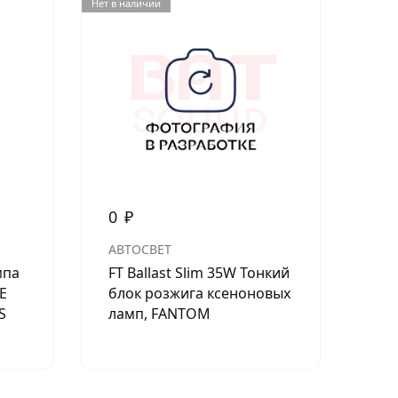
Нет в наличии
0
₽
0
АВТОСВЕТ
АВ
мпа
FT Ballast Slim 35W Тонкий
Ла
E
блок розжига ксеноновых
43
S
ламп, FANTOM