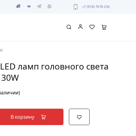
+7 (978) 7978 250
0W
LED ламп головного света
130W
 наличии)
В корзину