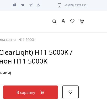
+7 (978) 7978 250
мпа ксенон H11 5000K
learLight) H11 5000K /
нон H11 5000K
личии)
В корзину