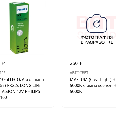
5
₽
250
₽
IPS
АВТОСВЕТ
2336LLECO/Автолампа
MAXLUM (ClearLight) H
(55) PK22s LONG LIFE
5000K /лампа ксенон 
 VISION 12V PHILIPS
5000K
/100