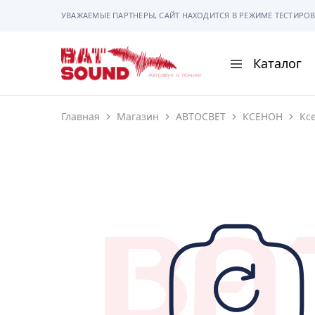
УВАЖАЕМЫЕ ПАРТНЕРЫ, САЙТ НАХОДИТСЯ В РЕЖИМЕ ТЕСТИРОВ
Каталог
BAT
Sound
Главная
Магазин
АВТОСВЕТ
КСЕНОН
Кс
АВТОМАГНИТОЛ
АВТОСВЕТ
АКУСТИКА
РАМКИ И РАЗЪЕ
ГАДЖЕТЫ
СИГНАЛИЗАЦИИ
ПОМОЩЬ ПРИ П