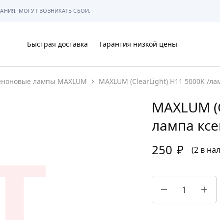
АНИЯ, МОГУТ ВОЗНИКАТЬ СБОИ.
Быстрая доставка
Гарантия низкой цены
еноновые лампы MAXLUM
MAXLUM (ClearLight) H11 5000K /ла
Ы
MAXLUM (C
лампа ксе
250
₽
МЫ
(2 в на
АРКОВКЕ