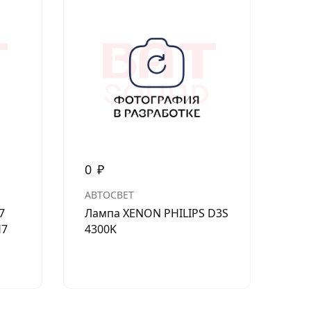
0
₽
0
АВТОСВЕТ
АВ
7
Лампа XENON PHILIPS D3S
MI 
H7
4300K
Ла