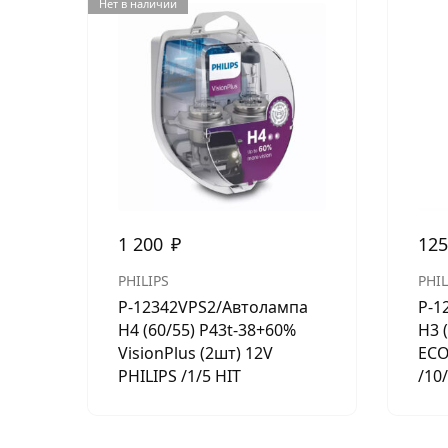
Нет в наличии
1 200
₽
12
PHILIPS
PHIL
P-12342VPS2/Автолампа
P-1
H4 (60/55) P43t-38+60%
H3 
VisionPlus (2шт) 12V
ECO
PHILIPS /1/5 HIT
/10