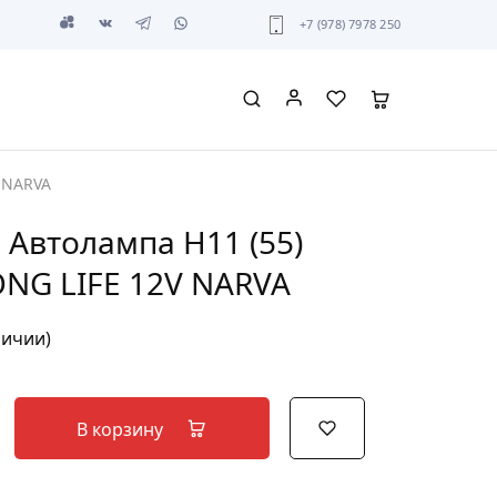
+7 (978) 7978 250
V NARVA
 Автолампа H11 (55)
ONG LIFE 12V NARVA
личии)
В корзину