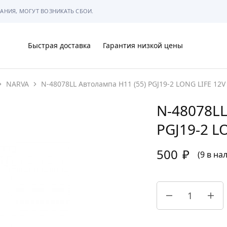
АНИЯ, МОГУТ ВОЗНИКАТЬ СБОИ.
Быстрая доставка
Гарантия низкой цены
NARVA
N-48078LL Автолампа H11 (55) PGJ19-2 LONG LIFE 12
Ы
N-48078LL
PGJ19-2 L
500
₽
МЫ
(9 в на
АРКОВКЕ