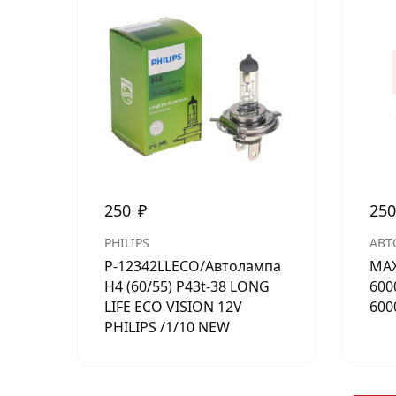
250
₽
25
PHILIPS
АВТ
P-12342LLECO/Автолампа
MAX
H4 (60/55) P43t-38 LONG
600
LIFE ECO VISION 12V
600
PHILIPS /1/10 NEW