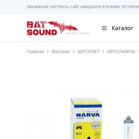
УВАЖАЕМЫЕ ПАРТНЕРЫ, САЙТ НАХОДИТСЯ В РЕЖИМЕ ТЕСТИРОВ
Каталог
BAT
Sound
Главная
Магазин
АВТОСВЕТ
АВТОЛАМПЫ
АВТОМАГНИТОЛ
АВТОСВЕТ
АКУСТИКА
РАМКИ И РАЗЪЕ
ГАДЖЕТЫ
СИГНАЛИЗАЦИИ
ПОМОЩЬ ПРИ П