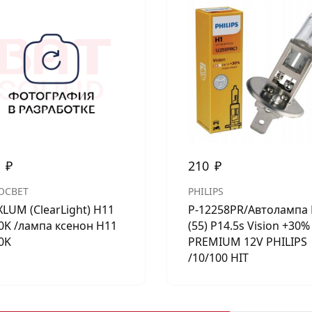
0
₽
210
₽
ОСВЕТ
PHILIPS
LUM (ClearLight) H11
P-12258PR/Автолампа
0K /лампа ксенон H11
(55) P14.5s Vision +30%
0K
PREMIUM 12V PHILIPS
/10/100 HIT