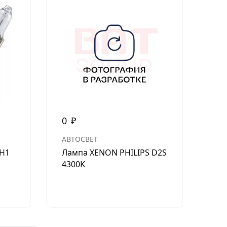
0
₽
0
АВТОСВЕТ
АВ
 H1
Лампа XENON PHILIPS D2S
Ла
4300K
43