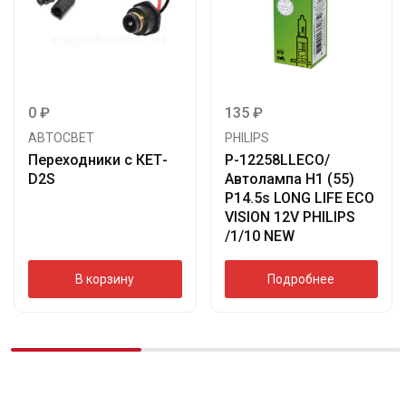
0
₽
135
₽
АВТОСВЕТ
PHILIPS
Переходники с КЕТ-
P-12258LLECO/
D2S
Автолампа H1 (55)
P14.5s LONG LIFE ECO
VISION 12V PHILIPS
/1/10 NEW
В корзину
Подробнее