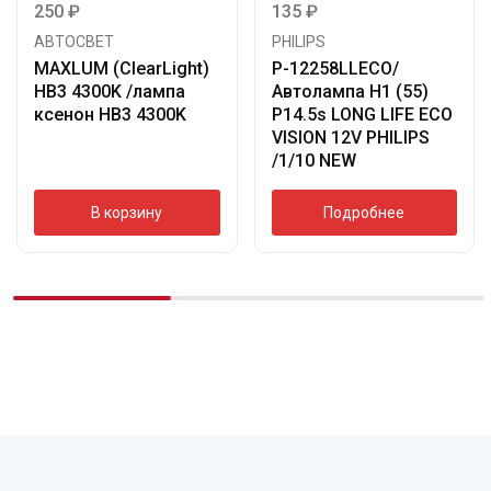
250
₽
135
₽
АВТОСВЕТ
PHILIPS
MAXLUM (ClearLight)
P-12258LLECO/
HB3 4300K /лампа
Автолампа H1 (55)
ксенон HB3 4300K
P14.5s LONG LIFE ECO
VISION 12V PHILIPS
/1/10 NEW
В корзину
Подробнее