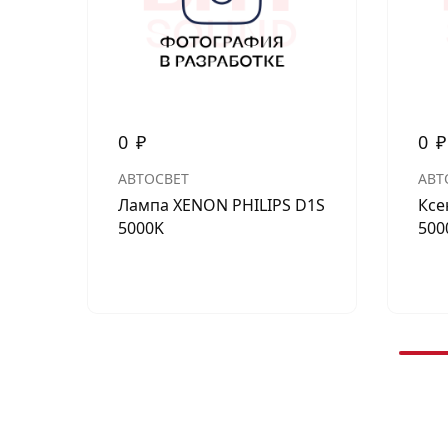
0
₽
0
₽
АВТОСВЕТ
АВТ
Лампа XENON PHILIPS D1S
Ксе
5000K
500