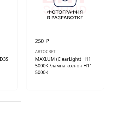
250
₽
25
АВТОСВЕТ
PHI
 D3S
MAXLUM (ClearLight) H11
P-
5000K /лампа ксенон H11
H4 
5000K
LIF
PHI