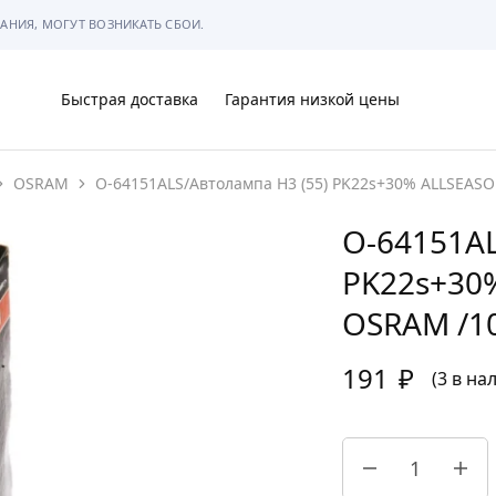
АНИЯ, МОГУТ ВОЗНИКАТЬ СБОИ.
Быстрая доставка
Гарантия низкой цены
OSRAM
O-64151ALS/Автолампа H3 (55) PK22s+30% ALLSEASO
Ы
O-64151AL
PK22s+30
OSRAM /10
МЫ
191
₽
(3 в на
АРКОВКЕ