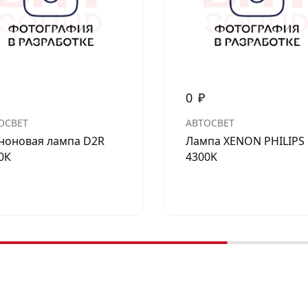
0
₽
ОСВЕТ
АВТОСВЕТ
ноновая лампа D2R
Лампа XENON PHILIPS
0К
4300K