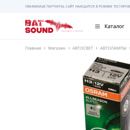
УВАЖАЕМЫЕ ПАРТНЕРЫ, САЙТ НАХОДИТСЯ В РЕЖИМЕ ТЕСТИРОВ
Каталог
BAT
Sound
Главная
Магазин
АВТОСВЕТ
АВТОЛАМПЫ
АВТОМАГНИТОЛ
АВТОСВЕТ
АКУСТИКА
РАМКИ И РАЗЪЕ
ГАДЖЕТЫ
СИГНАЛИЗАЦИИ
ПОМОЩЬ ПРИ П