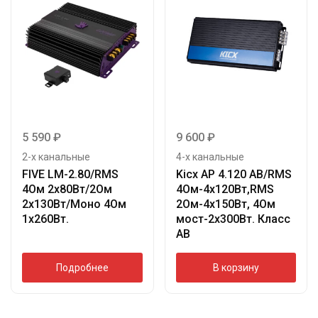
5 590
₽
9 600
₽
2-х канальные
4-х канальные
FIVE LM-2.80/RMS
Kicx AP 4.120 AB/RMS
4Ом 2х80Вт/2Ом
4Ом-4х120Вт,RMS
2х130Вт/Моно 4Ом
2Ом-4х150Вт, 4Ом
1х260Вт.
мост-2х300Вт. Класс
АВ
Подробнее
В корзину