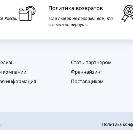
Политика возвратов
се России
Если товар не подошел вам, то
его можно вернуть
релизы
Стать партнером
я компании
Франчайзинг
ая информация
Поставщикам
а.
Политика кон