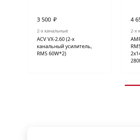
3 500
₽
4 6
2-х канальные
2-х
ACV VX-2.60 (2-х
AMP
канальный усилитель,
RMS
RMS 60W*2)
2х1
280