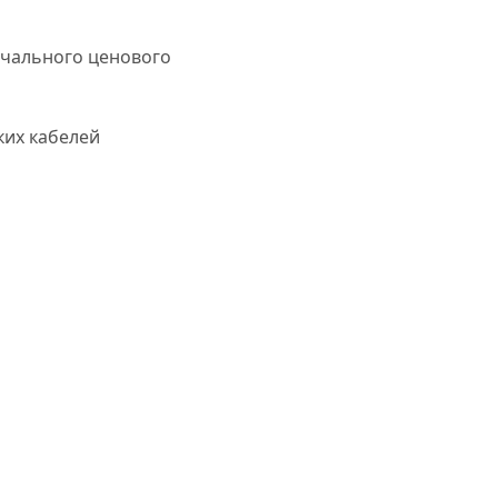
ачального ценового
ких кабелей