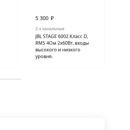
5 300
₽
4 
2-х канальные
2-х
JBL STAGE 6002 Класс D,
DL 
RMS 4Ом 2х60Вт, входы
высокого и низкого
уровня.