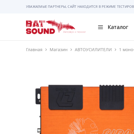
УВАЖАЕМЫЕ ПАРТНЕРЫ, САЙТ НАХОДИТСЯ В РЕЖИМЕ ТЕСТИРОВ
Каталог
BAT
Sound
Главная
Магазин
АВТОУСИЛИТЕЛИ
1 моно
АВТОМАГНИТОЛ
АВТОСВЕТ
АКУСТИКА
РАМКИ И РАЗЪЕ
ГАДЖЕТЫ
СИГНАЛИЗАЦИИ
ПОМОЩЬ ПРИ П