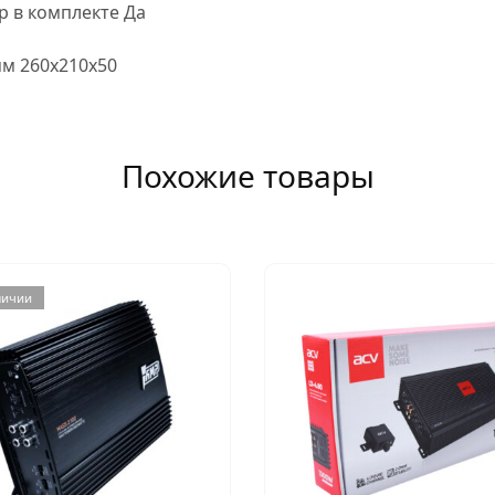
р в комплекте Да
мм 260х210х50
Похожие товары
личии