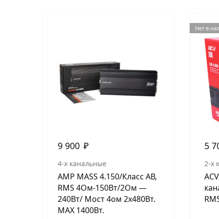
Нет в на
9 900
₽
5 7
4-х канальные
2-х
AMP MASS 4.150/Класс АВ,
ACV 
RMS 4Ом-150Вт/2Ом —
кан
240Вт/ Мост 4ом 2х480Вт.
RMS
МАХ 1400Вт.