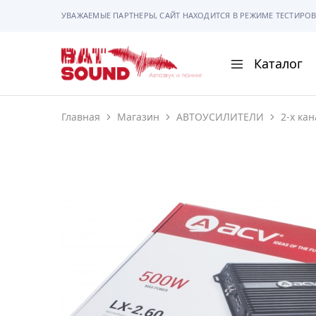
УВАЖАЕМЫЕ ПАРТНЕРЫ, САЙТ НАХОДИТСЯ В РЕЖИМЕ ТЕСТИРОВ
Каталог
BAT
Sound
Главная
Магазин
АВТОУСИЛИТЕЛИ
2-х ка
АВТОМАГНИТОЛ
АВТОСВЕТ
АКУСТИКА
РАМКИ И РАЗЪЕ
ГАДЖЕТЫ
СИГНАЛИЗАЦИИ
ПОМОЩЬ ПРИ П