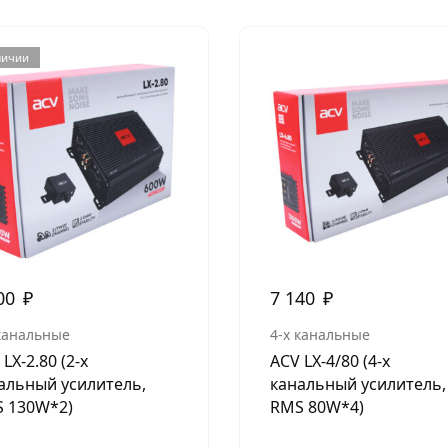
личии
00
₽
7 140
₽
 канальные
4-х канальные
LX-2.80 (2-х
ACV LX-4/80 (4-х
альный усилитель,
канальный усилитель,
 130W*2)
RMS 80W*4)