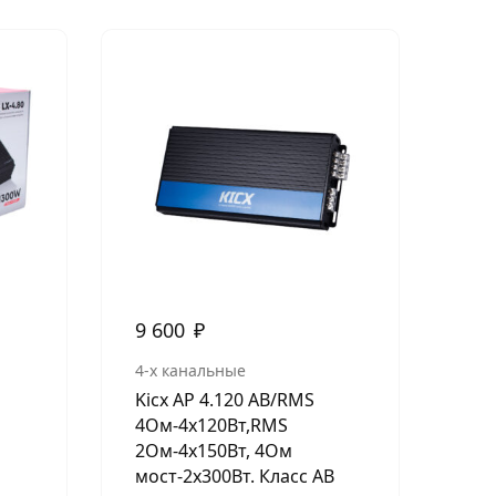
Нет в н
9 600
₽
5 
4-х канальные
2-х
Kicx AP 4.120 AB/RMS
AMP
4Ом-4х120Вт,RMS
RM
2Ом-4х150Вт, 4Ом
2х
мост-2х300Вт. Класс АВ
460