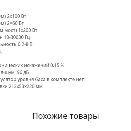
Ом)
2х100 Вт
Ом)
2×60 Вт
м мост)
1х200 Вт
он
10-30000 Гц
льность
0.2-8 В
ц
онических искажений
0.15 %
ал-шум
96 дБ
улятор уровня баса в комплекте
нет
овки
212х53х220 мм
Похожие товары