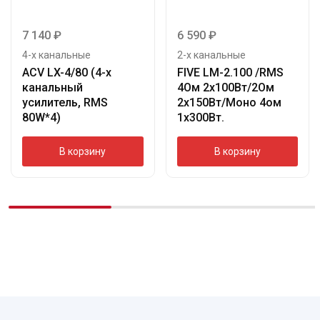
7 140
₽
6 590
₽
4-х канальные
2-х канальные
ACV LX-4/80 (4-х
FIVE LM-2.100 /RMS
канальный
4Ом 2х100Вт/2Ом
усилитель, RMS
2х150Вт/Моно 4ом
80W*4)
1х300Вт.
В корзину
В корзину