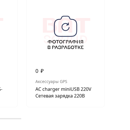
Нет в н
0
₽
3 
Аксессуары GPS
SIL
S-
AC charger miniUSB 220V
Sil
Сетевая зарядка 220В