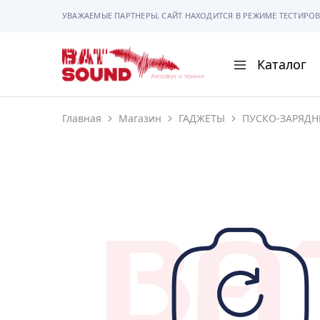
УВАЖАЕМЫЕ ПАРТНЕРЫ, САЙТ НАХОДИТСЯ В РЕЖИМЕ ТЕСТИРОВ
Каталог
BAT
Sound
Главная
Магазин
ГАДЖЕТЫ
ПУСКО-ЗАРЯДН
АВТОМАГНИТОЛ
АВТОСВЕТ
АКУСТИКА
РАМКИ И РАЗЪЕ
ГАДЖЕТЫ
СИГНАЛИЗАЦИИ
ПОМОЩЬ ПРИ П