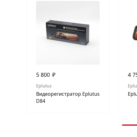
5 800
₽
4 7
Eplutus
Eplu
Видеорегистратор Eplutus
Epl
D84