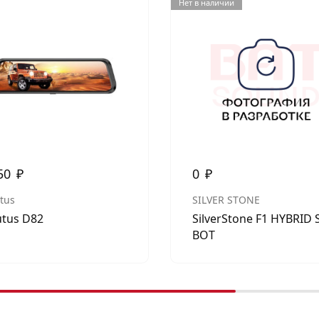
Нет в наличии
50
₽
0
₽
tus
SILVER STONE
utus D82
SilverStone F1 HYBRID 
BOT