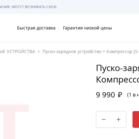
АНИЯ, МОГУТ ВОЗНИКАТЬ СБОИ.
Быстрая доставка
Гарантия низкой цены
ЫЕ УСТРОЙСТВА
Пуско-зарядное устройство + Компрессор JS
Ы
Пуско-зар
Компрессо
9 990
₽
МЫ
(1 в
АРКОВКЕ