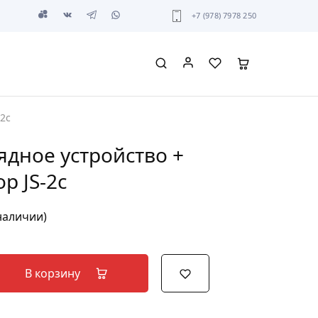
+7 (978) 7978 250
-2с
ядное устройство +
р JS-2с
 наличии)
В корзину