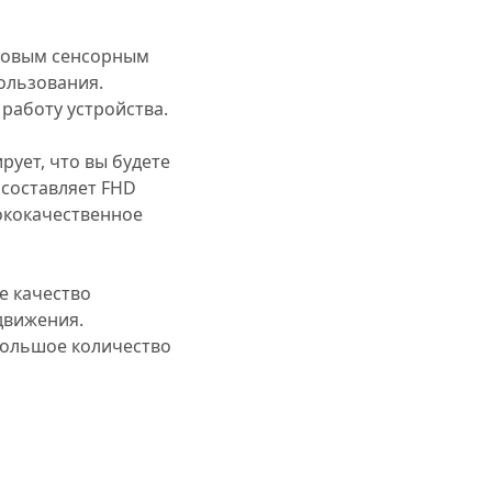
ймовым сенсорным
ользования.
работу устройства.
рует, что вы будете
 составляет FHD
сококачественное
е качество
движения.
 большое количество