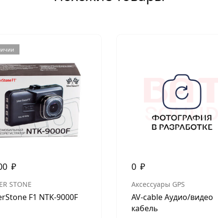
личии
00
₽
0
₽
VER STONE
Аксессуары GPS
verStone F1 NTK-9000F
AV-cable Аудио/видео
кабель