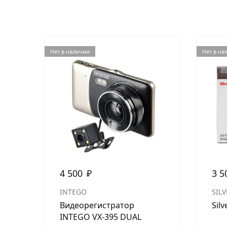
Нет в наличии
Нет в на
4 500
₽
3 5
INTEGO
SIL
Видеорегистратор
Sil
INTEGO VX-395 DUAL