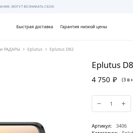
АНИЯ, МОГУТ ВОЗНИКАТЬ СБОИ.
Быстрая доставка
Гарантия низкой цены
 и РАДАРЫ
Eplutus
Eplutus D82
Ы
Eplutus D
4 750
₽
(3 в
МЫ
Артикул:
3406
АРКОВКЕ