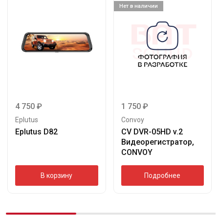
Нет в наличии
4 750
₽
1 750
₽
Eplutus
Convoy
Eplutus D82
CV DVR-05HD v.2
Видеорегистратор,
CONVOY
В корзину
Подробнее