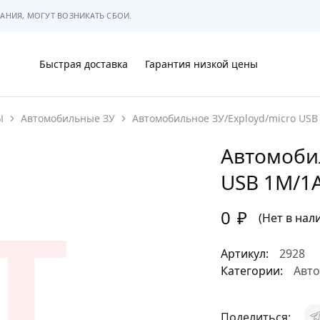
АНИЯ, МОГУТ ВОЗНИКАТЬ СБОИ.
Быстрая доставка
Гарантия низкой цены
Ы
Автомобильные ЗУ
Автомобильное ЗУ/Exployd/micro USB
Ы
Автомобил
USB 1M/1
0
₽
МЫ
(Нет в нал
Артикул:
2928
Категории:
Авт
АРКОВКЕ
Поделиться: