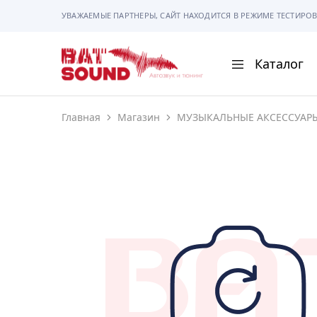
УВАЖАЕМЫЕ ПАРТНЕРЫ, САЙТ НАХОДИТСЯ В РЕЖИМЕ ТЕСТИРОВ
Каталог
BAT
Sound
Главная
Магазин
МУЗЫКАЛЬНЫЕ АКСЕССУАР
АВТОМАГНИТОЛ
АВТОСВЕТ
АКУСТИКА
РАМКИ И РАЗЪЕ
ГАДЖЕТЫ
СИГНАЛИЗАЦИИ
ПОМОЩЬ ПРИ П