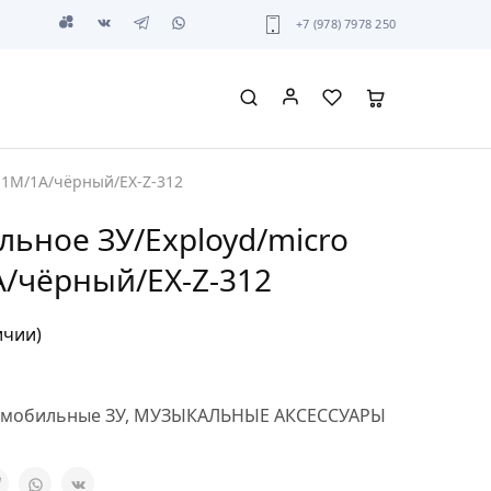
+7 (978) 7978 250
 1M/1А/чёрный/EX-Z-312
ьное ЗУ/Exployd/micro
А/чёрный/EX-Z-312
ичии)
омобильные ЗУ
,
МУЗЫКАЛЬНЫЕ АКСЕССУАРЫ