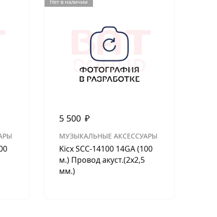
Нет в наличии
5 500
₽
35
АРЫ
МУЗЫКАЛЬНЫЕ АКСЕССУАРЫ
МУ
00
Kicx SCC-14100 14GA (100
Пр
м.) Провод акуст.(2х2,5
мм.)