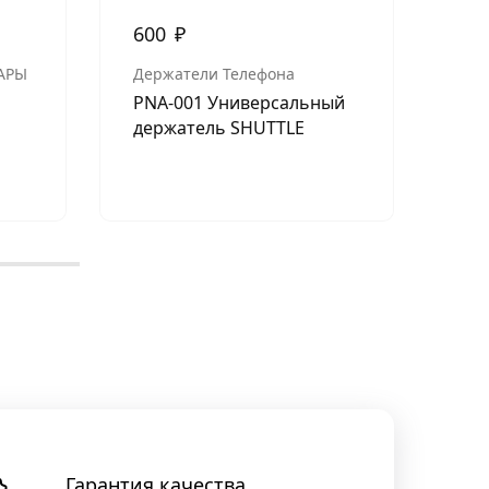
600
₽
1 
АРЫ
Держатели Телефона
МУ
PNA-001 Универсальный
ACV
держатель SHUTTLE
ак
14A
м)
Гарантия качества