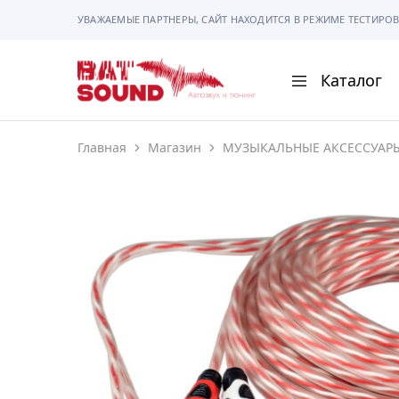
УВАЖАЕМЫЕ ПАРТНЕРЫ, САЙТ НАХОДИТСЯ В РЕЖИМЕ ТЕСТИРОВ
Каталог
BAT
Sound
Главная
Магазин
МУЗЫКАЛЬНЫЕ АКСЕССУАР
АВТОМАГНИТОЛ
АВТОСВЕТ
АКУСТИКА
РАМКИ И РАЗЪЕ
ГАДЖЕТЫ
СИГНАЛИЗАЦИИ
ПОМОЩЬ ПРИ П