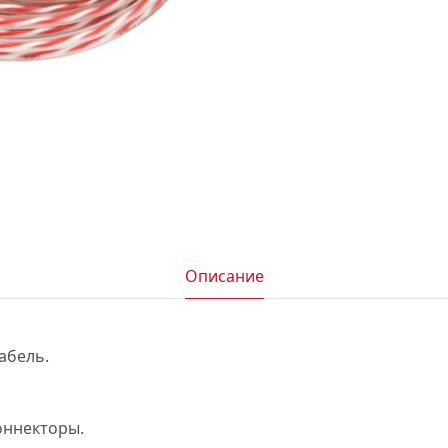
АКСЕССУАРЫ
И
Я
ИЯ
Описание
абель.
оннекторы.