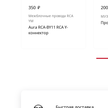
350
₽
20
Межблочные провода RCA
МУЗ
YM
Про
Aura RCA-ВY11 RCA Y-
коннектор
Быстрая доставка