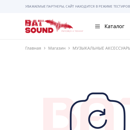
УВАЖАЕМЫЕ ПАРТНЕРЫ, САЙТ НАХОДИТСЯ В РЕЖИМЕ ТЕСТИРОВ
Каталог
BAT
Sound
Главная
Магазин
МУЗЫКАЛЬНЫЕ АКСЕССУАР
АВТОМАГНИТОЛ
АВТОСВЕТ
АКУСТИКА
РАМКИ И РАЗЪЕ
ГАДЖЕТЫ
СИГНАЛИЗАЦИИ
ПОМОЩЬ ПРИ П