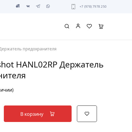
+7 (978) 7978 250
 Держатель предохранителя
shot HANL02RP Держатель
нителя
личии)
В корзину