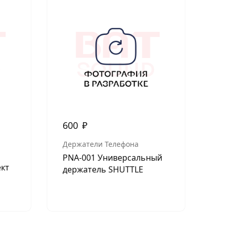
600
₽
1 
Кон
Держатели Телефона
Шу
PNA-001 Универсальный
ект
Kic
держатель SHUTTLE
я
Пр
сиг