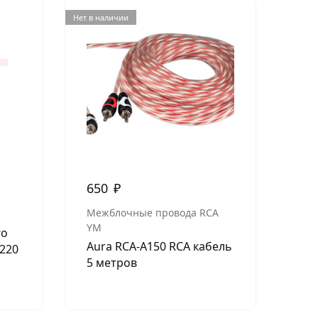
Нет в наличии
650
₽
30
Межблочные провода RCA
МУ
YM
го
Под
Aura RCA-A150 RCA кабель
220
5 метров