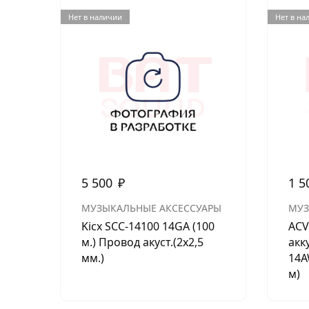
Нет в наличии
Нет в на
5 500
₽
1 5
МУЗЫКАЛЬНЫЕ АКСЕССУАРЫ
МУЗ
Kicx SCC-14100 14GA (100
ACV
м.) Провод акуст.(2х2,5
акк
мм.)
14A
м)