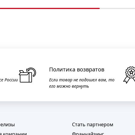
Политика возвратов
се России
Если товар не подошел вам, то
его можно вернуть
релизы
Стать партнером
я компании
Франчайзинг