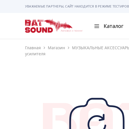
УВАЖАЕМЫЕ ПАРТНЕРЫ, САЙТ НАХОДИТСЯ В РЕЖИМЕ ТЕСТИРОВ
Каталог
BAT
Sound
Главная
Магазин
МУЗЫКАЛЬНЫЕ АКСЕССУАР
АВТОМАГНИТОЛ
усилителя
АВТОСВЕТ
АКУСТИКА
РАМКИ И РАЗЪЕ
ГАДЖЕТЫ
СИГНАЛИЗАЦИИ
ПОМОЩЬ ПРИ П