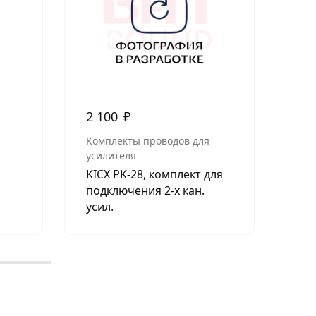
2 100
₽
20
Комплекты проводов для
МУ
усилителя
Пр
KICX PK-28, комплект для
подключения 2-х кан.
усил.