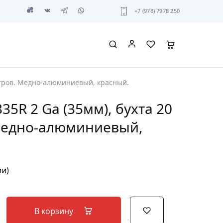
+7 (978) 7978 250
метров. Медно-алюминиевый, красный.
35R 2 Ga (35мм), бухта 20
Медно-алюминиевый,
ии)
В корзину