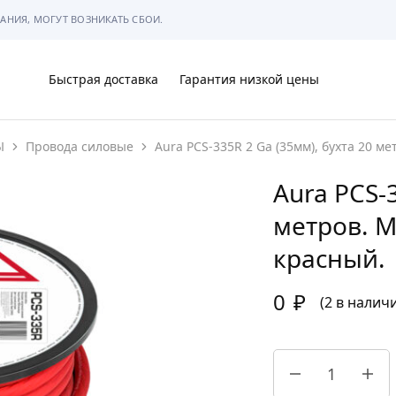
АНИЯ, МОГУТ ВОЗНИКАТЬ СБОИ.
Быстрая доставка
Гарантия низкой цены
Ы
Провода силовые
Aura PCS-335R 2 Ga (35мм), бухта 20 
Ы
Aura PCS-3
метров. 
красный.
МЫ
0
₽
(2 в налич
АРКОВКЕ