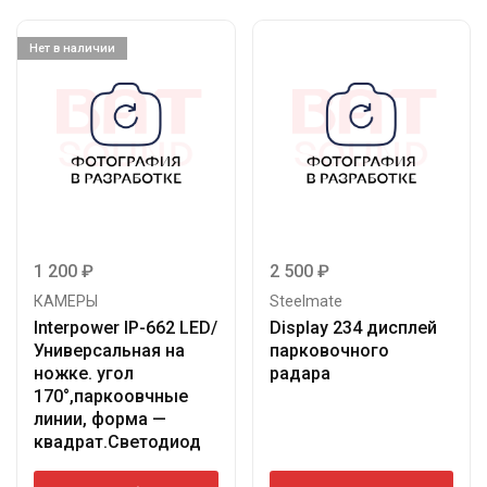
Нет в наличии
1 200
₽
2 500
₽
КАМЕРЫ
Steelmate
Interpower IP-662 LED/
Display 234 дисплей
Универсальная на
парковочного
ножке. угол
радара
170°,паркоовчные
линии, форма —
квадрат.Светодиод