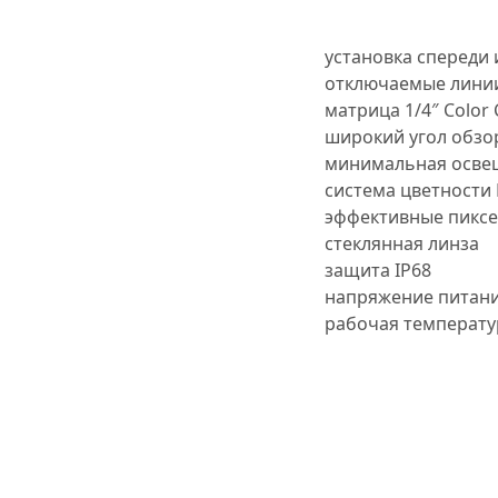
установка спереди 
отключаемые лини
матрица 1/4″ Color
широкий угол обзо
минимальная освещ
система цветности 
эффективные пиксел
стеклянная линза
защита IP68
напряжение питани
рабочая температур