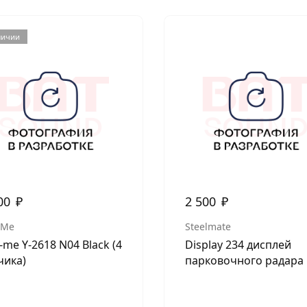
личии
00
₽
2 500
₽
-Me
Steelmate
-me Y-2618 N04 Black (4
Display 234 дисплей
чика)
парковочного радара