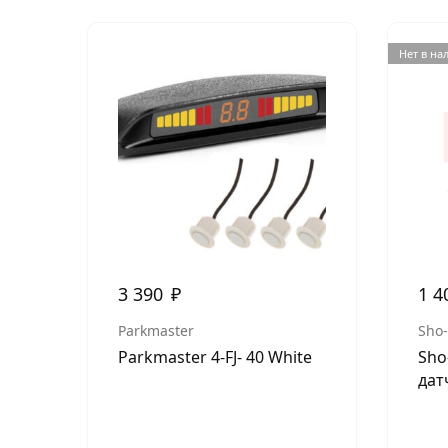
Нет в на
3 390
₽
1 4
Parkmaster
Sho
Parkmaster 4-FJ- 40 White
Sho
дат