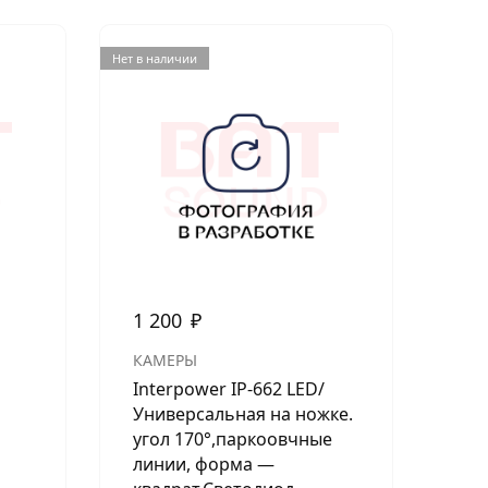
Нет в наличии
Нет в н
1 200
₽
95
КАМЕРЫ
КА
Interpower IP-662 LED/
Int
Универсальная на ножке.
Ун
угол 170°,паркоовчные
уг
линии, форма —
ли