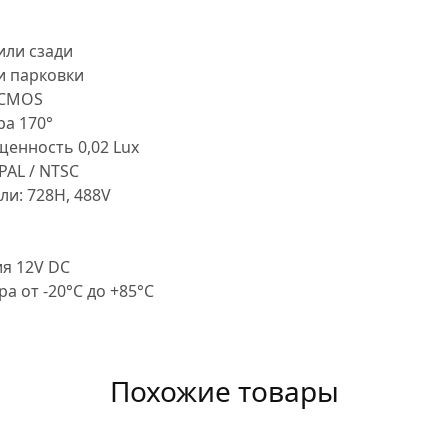
или сзади
и парковки
 CMOS
ра 170°
енность 0,02 Lux
PAL / NTSC
и: 728H, 488V
я 12V DC
а от -20°С до +85°С
Похожие товары