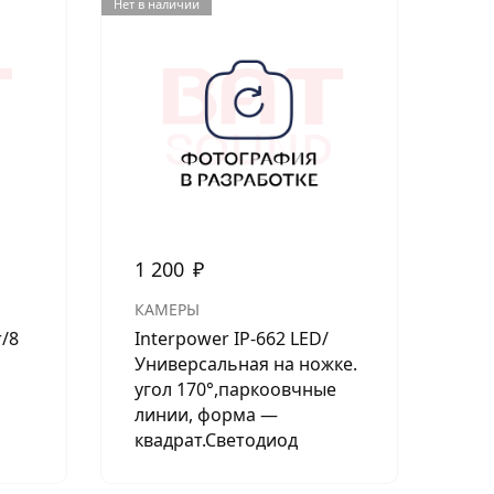
Нет в наличии
Нет в н
1 200
₽
95
КАМЕРЫ
КА
r/8
Interpower IP-662 LED/
Int
Универсальная на ножке.
угол 170°,паркоовчные
линии, форма —
квадрат.Светодиод