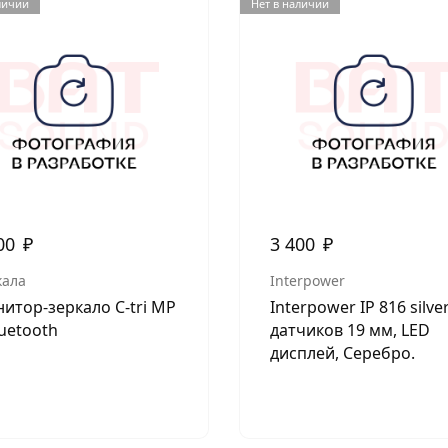
личии
Нет в наличии
00
₽
3 400
₽
кала
Interpower
итор-зеркало C-tri MP
Interpower IP 816 silve
luetooth
датчиков 19 мм, LED
дисплей, Серебро.