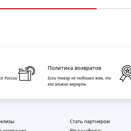
Политика возвратов
се России
Если товар не подошел вам, то
его можно вернуть
релизы
Стать партнером
я компании
Франчайзинг