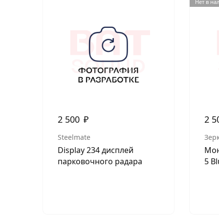
Нет в на
2 500
₽
2 5
Steelmate
Зер
Display 234 дисплей
Мон
парковочного радара
5 B