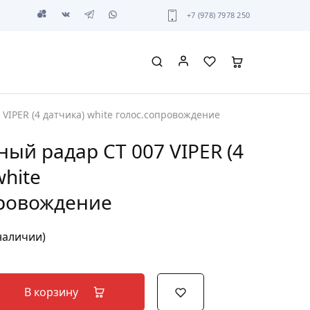
+7 (978) 7978 250
VIPER (4 датчика) white голос.сопровождение
ый радар CT 007 VIPER (4
white
провождение
 наличии)
В корзину