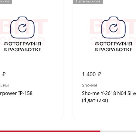
личии
Нет в наличии
0
₽
1 400
₽
ЕРЫ
Sho-Me
erpower IP-158
Sho-me Y-2618 N04 Silv
(4 датчика)