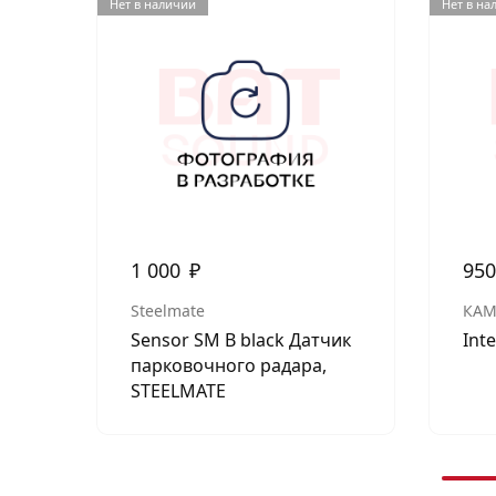
Нет в наличии
Нет в на
1 000
₽
95
Steelmate
КАМ
Sensor SM B black Датчик
Int
парковочного радара,
STEELMATE