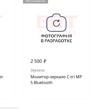
Нет в наличии
Нет в н
2 500
₽
1 
Зеркала
Sho
er
Монитор-зеркало C-tri MP
Sho
5 Bluetooth
дат