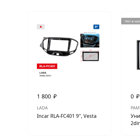
Нет в на
1 800
₽
0
₽
LADA
РАМ
Incar RLA-FC401 9″, Vesta
Уни
2di