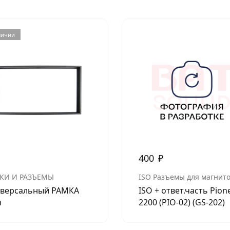
личии
400
₽
КИ И РАЗЪЕМЫ
ISO Разъемы для магнит
версальный РАМКА
ISO + ответ.часть Pion
n
2200 (PIO-02) (GS-202)