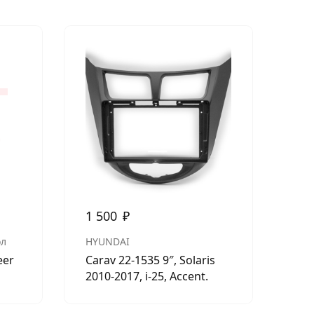
1 500
₽
0
ол
HYUNDAI
ISO
eer
Carav 22-1535 9″, Solaris
ISO
2010-2017, i-25, Accent.