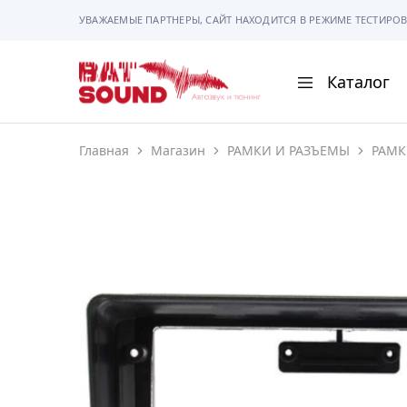
УВАЖАЕМЫЕ ПАРТНЕРЫ, САЙТ НАХОДИТСЯ В РЕЖИМЕ ТЕСТИРОВ
Каталог
BAT
Sound
Главная
Магазин
РАМКИ И РАЗЪЕМЫ
РАМК
АВТОМАГНИТОЛ
АВТОСВЕТ
АКУСТИКА
РАМКИ И РАЗЪЕ
ГАДЖЕТЫ
СИГНАЛИЗАЦИИ
ПОМОЩЬ ПРИ П