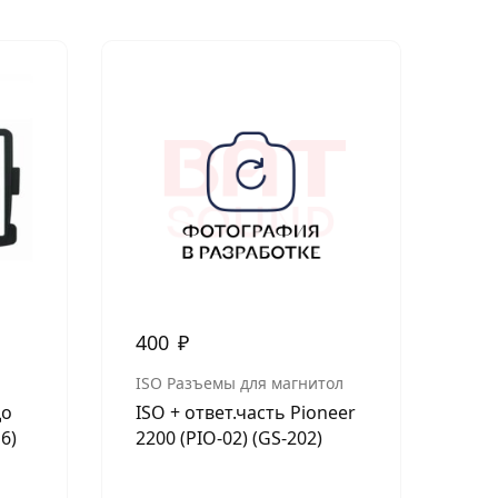
400
₽
1 
ISO Разъемы для магнитол
TO
до
ISO + ответ.часть Pioneer
Car
6)
2200 (PIO-02) (GS-202)
200