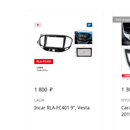
Нет в на
1 800
₽
1 3
LADA
HYU
Incar RLA-FC401 9″, Vesta
Car
201