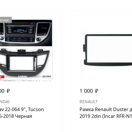
личии
00
₽
1 000
₽
NDAI
RENAULT
av 22-064 9″, Tucson
Рамка Renault Duster 
5-2018 Черная
2019 2din (Incar RFR-N1